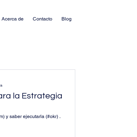
Acerca de
Contacto
Blog
ra
ra la Estrategia
m) y saber ejecutarla (#okr) .