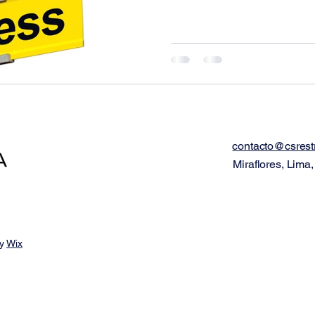
contacto@csrest
Miraflores, Lima,
by
Wix