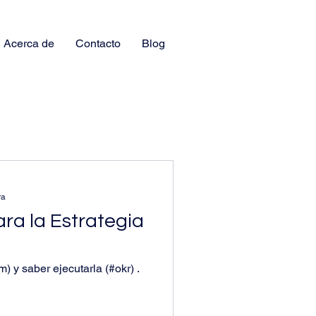
Acerca de
Contacto
Blog
ra
ra la Estrategia
m) y saber ejecutarla (#okr) .