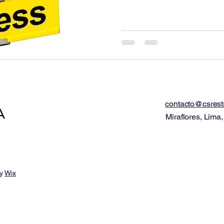
contacto@csrest
Miraflores, Lima,
by
Wix